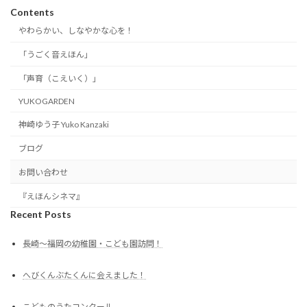
Contents
やわらかい、しなやかな心を！
「うごく音えほん」
「声育（こえいく）」
YUKOGARDEN
神崎ゆう子 Yuko Kanzaki
ブログ
お問い合わせ
『えほんシネマ』
Recent Posts
長崎〜福岡の幼稚園・こども園訪問！
へびくんぶたくんに会えました！
こどものうたコンクール