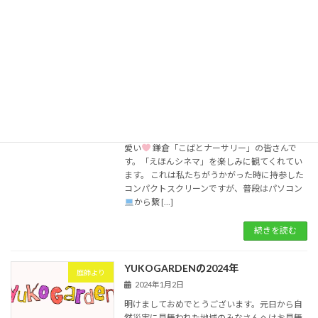
長(私の右隣)、関係者の皆様が集まって、式典
のあと親子で楽しい時間を過ごしました。 […]
続きを読む
「えほんシネマ」＆「うごく音えほん」
神崎ゆう子のお話し
の世界
2024年1月21日
びっくりしたのか、口に手を当てる男の子！可
愛い
鎌倉「こばとナーサリー」の皆さんで
す。「えほんシネマ」を楽しみに観てくれてい
ます。 これは私たちがうかがった時に持参した
コンパクトスクリーンですが、普段はパソコン
から繋 […]
続きを読む
YUKOGARDENの2024年
庭師より
2024年1月2日
明けましておめでとうございます。元日から自
然災害に見舞われた地域のみなさんへはお見舞