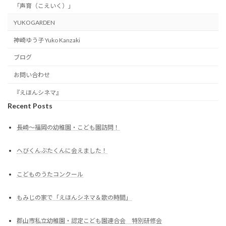
「声育（こえいく）」
YUKOGARDEN
神崎ゆう子 Yuko Kanzaki
ブログ
お問い合わせ
『えほんシネマ』
Recent Posts
長崎〜福岡の幼稚園・こども園訪問！
へびくんぶたくんに会えました！
こどものうたコンクール
もみじの家で「えほんシネマ＆歌の時間」
郡山市私立幼稚園・認定こども園連合会 特別研修会