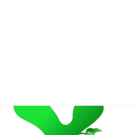
ホームページURL：https://yukogarden.com

お問い合わせMail : info@yukogarden.com

YUKOGARDEN Inc.

H.Office : Wada 1-34-26, Suginami, Tokyo 
1660012,JAPAN

Established in : May 25. 2021

CEO : Yuko Kanzaki

Contact : info@yukogarden.com