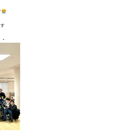
す
ます
・・