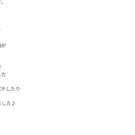
す。
て
)が
で
した
パチしたり
ました♪
！