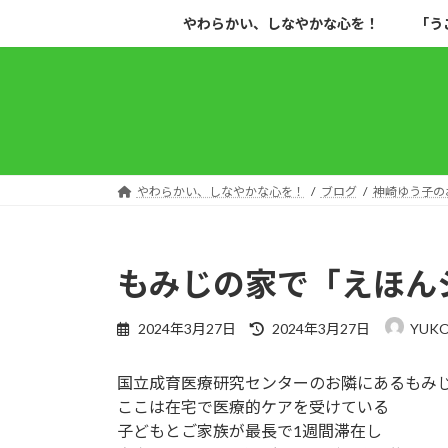
コ
ナ
やわらかい、しなやかな心を！
「う
ン
ビ
テ
ゲ
ン
ー
ツ
シ
へ
ョ
ス
ン
キ
に
やわらかい、しなやかな心を！
ブログ
神崎ゆう子の
ッ
移
プ
動
もみじの家で「えほん
最
2024年3月27日
2024年3月27日
YUK
終
更
国立成育医療研究センターのお隣にあるもみ
新
日
ここは在宅で医療的ケアを受けている
時
子どもとご家族が最長で1週間滞在し
: