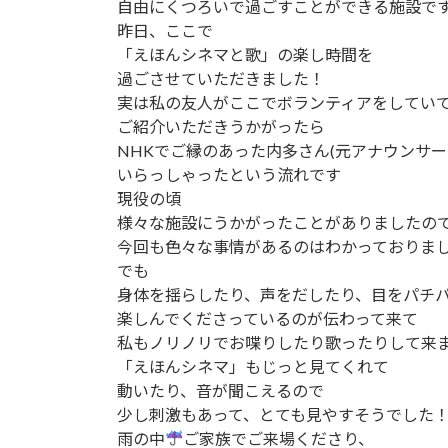
自由にくつろいで過ごすことができる施設で
昨日、ここで
「えほんシネマと歌」の楽し時間を
過ごさせていただきました！
実は私の友人がここでボランティアをしてい
ご紹介いただきうかがったら
NHKでご縁のあった内多さん(元アナウンサー
いらっしゃったという流れです
現役の頃
様々な施設にうかがったことがありましたの
今回も色々な事情があるのはわかっておりま
でも
身体を揺らしたり、声をだしたり、目をパチ
楽しんでくださっているのが伝わって来て
私もノリノリでお喋りしたり歌ったりして来
「えほんシネマ」もじっと見てくれて
動いたり、音が聞こえるので
少し刺激もあって、とても見やすそうでした
雨の中
ご家族でご来場くださり、