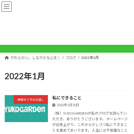
コ
ナ
ン
ビ
テ
ゲ
ン
ー
ツ
シ
へ
ョ
ブログ
ス
ン
キ
に
ッ
移
プ
動
やわらかい、しなやかな心を！
ブログ
2022年1月
2022年1月
私にできること
神崎ゆう子のお話し
2022年1月30日
（株）YUKOGARDENの私のブログを読んでい
ただき、ありがとうございます。 ホームページ
が出来上がり、これから少しづつ私にできるこ
とを進めてまいります。 人生には不思議なこと